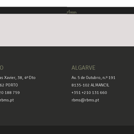
TO
ALGARVE
as Xavier, 38, 4º Dto
Av. 5 de Outubro, n.º 191
62 PORTO
8135-102 ALMANCIL
20 188 759
+351 +210 131 660
bms.pt
rbms@rbms.pt