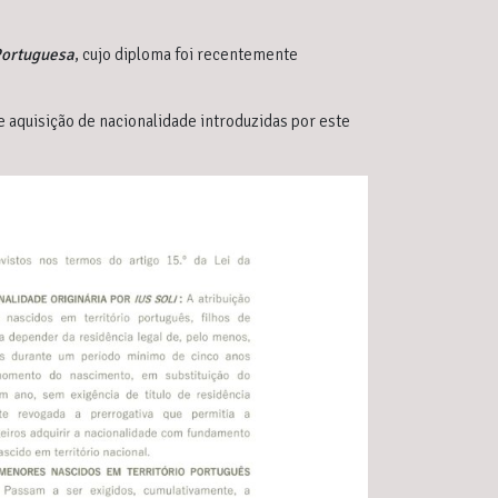
Portuguesa
, cujo diploma foi recentemente
o e aquisição de nacionalidade introduzidas por este