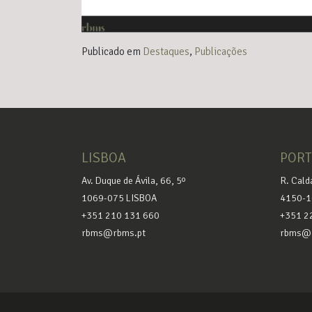
Publicado em
Destaques
,
Publicações
LISBOA
POR
Av. Duque de Ávila, 66, 5º
R. Cald
1069-075 LISBOA
4150-1
+351 210 131 660
+351 2
rbms@rbms.pt
rbms@r