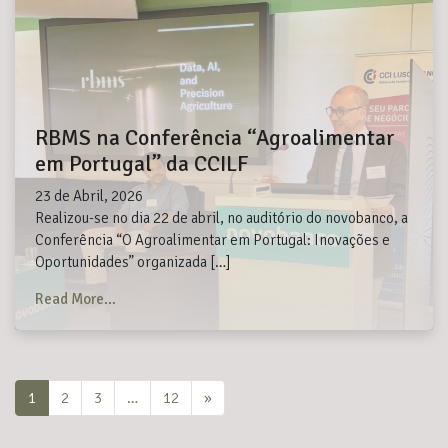
RBMS na Conferência “Agroalimentar
em Portugal” da CCILF
23 de Abril, 2026
Realizou-se no dia 22 de abril, no auditório do novobanco, a
Conferência “O Agroalimentar em Portugal: Inovações e
Oportunidades” organizada […]
from RBMS na Conferência “Agroalimentar em Portu
Read More…
Posts navigation
1
2
3
…
12
»