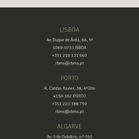
LISBOA
Av. Duque de Ávila, 66, 5º
1069-075 LISBOA
+351 210 131 660
rbms@rbms.pt
PORTO
R. Caldas Xavier, 38, 4º Dto
4150-162 PORTO
+351 220 188 759
rbms@rbms.pt
ALGARVE
Av. 5 de Outubro, n.º 191