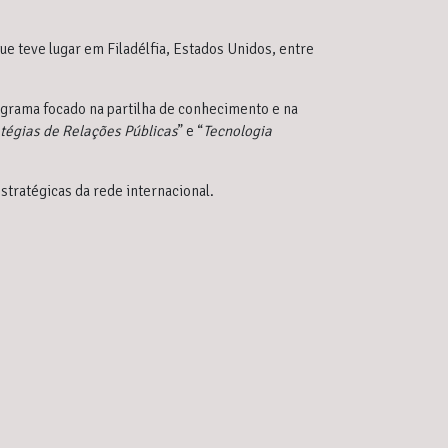
ue teve lugar em Filadélfia, Estados Unidos, entre
ograma focado na partilha de conhecimento e na
tégias de Relações Públicas
” e “
Tecnologia
tratégicas da rede internacional.
RBMS na L