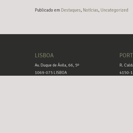
Publicado em
Destaques
,
Notícias
,
Uncategorized
LISBOA
POR
Av. Duque de Ávila, 66, 5º
R. Cald
1069-075 LISBOA
4150-1
+351 210 131 660
+351 2
rbms@rbms.pt
rbms@r