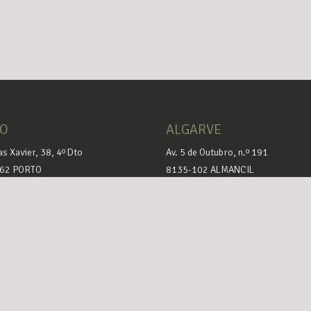
TO
ALGARVE
as Xavier, 38, 4º Dto
Av. 5 de Outubro, n.º 191
62 PORTO
8135-102 ALMANCIL
20 188 759
+351 +210 131 660
bms.pt
rbms@rbms.pt
Política de privacidade
Termos d