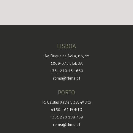
LISBOA
Av. Duque de Ávila, 66, 5º
1069-075 LISBOA
+351 210 131 660
rbms@rbms.pt
PORTO
R. Caldas Xavier, 38, 4º Dto
4150-162 PORTO
+351 220 188 759
rbms@rbms.pt