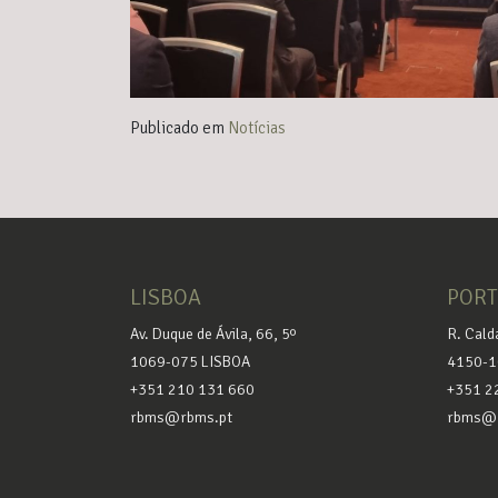
Publicado em
Notícias
LISBOA
POR
Av. Duque de Ávila, 66, 5º
R. Cald
1069-075 LISBOA
4150-1
+351 210 131 660
+351 2
rbms@rbms.pt
rbms@r