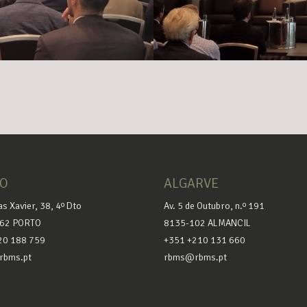
TO
ALGARVE
as Xavier, 38, 4º Dto
Av. 5 de Outubro, n.º 191
62 PORTO
8135-102 ALMANCIL
20 188 759
+351 +210 131 660
bms.pt
rbms@rbms.pt