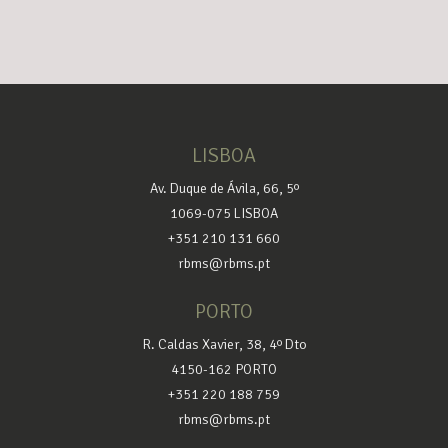
LISBOA
Av. Duque de Ávila, 66, 5º
1069-075 LISBOA
+351 210 131 660
rbms@rbms.pt
PORTO
R. Caldas Xavier, 38, 4º Dto
4150-162 PORTO
+351 220 188 759
rbms@rbms.pt