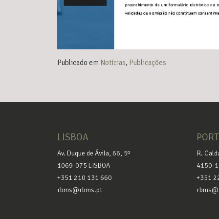
Publicado em
Notícias
,
Publicações
LISBOA
POR
Av. Duque de Ávila, 66, 5º
R. Cald
1069-075 LISBOA
4150-1
+351 210 131 660
+351 2
rbms@rbms.pt
rbms@r