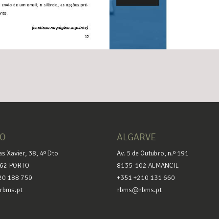
TO
ALGARVE
as Xavier, 38, 4º Dto
Av. 5 de Outubro, n.º 191
62 PORTO
8135-102 ALMANCIL
20 188 759
+351 +210 131 660
bms.pt
rbms@rbms.pt