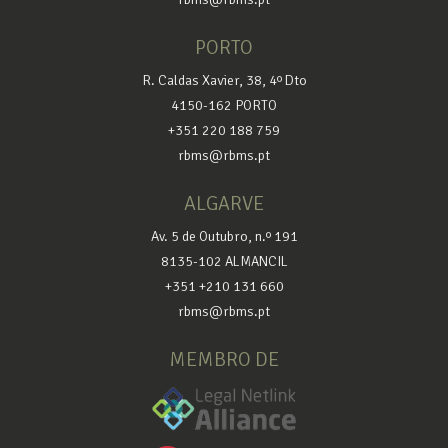
PORTO
R. Caldas Xavier, 38, 4º Dto
4150-162 PORTO
+351 220 188 759
rbms@rbms.pt
ALGARVE
Av. 5 de Outubro, n.º 191
8135-102 ALMANCIL
+351 +210 131 660
rbms@rbms.pt
MEMBRO DE