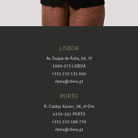
LISBOA
Av. Duque de Ávila, 66, 5º
1069-075 LISBOA
+351 210 131 660
rbms@rbms.pt
PORTO
R. Caldas Xavier, 38, 4º Dto
4150-162 PORTO
+351 220 188 759
rbms@rbms.pt