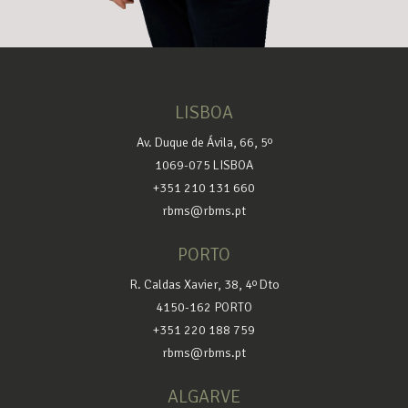
LISBOA
Av. Duque de Ávila, 66, 5º
1069-075 LISBOA
+351 210 131 660
rbms@rbms.pt
PORTO
R. Caldas Xavier, 38, 4º Dto
4150-162 PORTO
+351 220 188 759
rbms@rbms.pt
ALGARVE