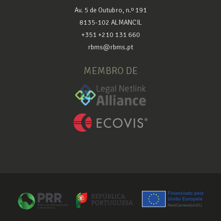
Av. 5 de Outubro, n.º 191
8135-102 ALMANCIL
+351 +210 131 660
rbms@rbms.pt
MEMBRO DE