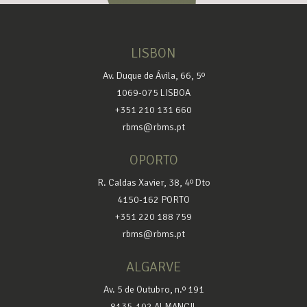
LISBON
Av. Duque de Ávila, 66, 5º
1069-075 LISBOA
+351 210 131 660
rbms@rbms.pt
OPORTO
R. Caldas Xavier, 38, 4º Dto
4150-162 PORTO
+351 220 188 759
rbms@rbms.pt
ALGARVE
Av. 5 de Outubro, n.º 191
8135-102 ALMANCIL